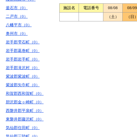
釜石市（0）
施設名
電話番号
08/08
08/09
二戸市（0）
（土）
（日
八幡平市（0）
奥州市（0）
岩手郡雫石町（0）
岩手郡葛巻町（0）
岩手郡岩手町（0）
岩手郡滝沢村（0）
紫波郡紫波町（0）
紫波郡矢巾町（0）
和賀郡西和賀町（0）
胆沢郡金ヶ崎町（0）
西磐井郡平泉町（0）
東磐井郡藤沢町（0）
気仙郡住田町（0）
気仙郡三陸町（0）