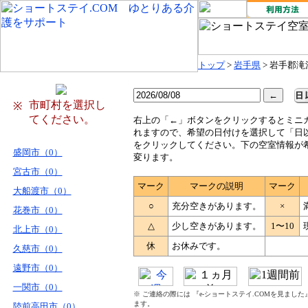
トップ
>
岩手県
> 岩手郡滝
市町村を選択し
※
てください。
右
上の「←」ボタンをクリックするとミニ
れますので、希望の日付けを選択して「日
をクリックしてください。下の空室情報が
盛岡市（0）
変ります。
宮古市（0）
マーク
マークの説明
マーク
大船渡市（0）
○
充分空きがあります。
×
花巻市（0）
△
少し空きがあります。
1〜10
北上市（0）
休
お休みです。
久慈市（0）
遠野市（0）
一関市（0）
※ ご連絡の際には 『e-ショートステイ.COMを見まし
ます。
陸前高田市（0）