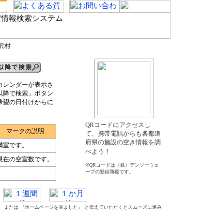
沢村
カレンダーが表示さ
以降で検索」ボタン
希望の日付けからに
QRコードにアクセスし
マークの説明
て、携帯電話からも各都道
府県の施設の空き情報を調
満室です。
べよう！
現在の空室数です。
※QRコードは（株）デンソーウェ
ーブの登録商標です。
た』 または 『ホームページを見ました』 と伝えていただくとスムーズに進み