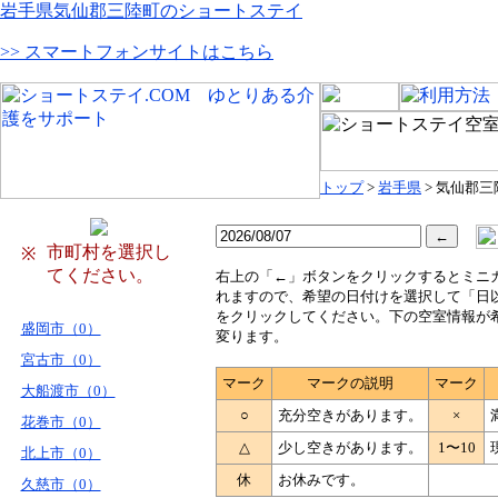
岩手県気仙郡三陸町のショートステイ
>> スマートフォンサイトはこちら
トップ
>
岩手県
> 気仙郡三
市町村を選択し
※
てください。
右
上の「←」ボタンをクリックするとミニ
れますので、希望の日付けを選択して「日
をクリックしてください。下の空室情報が
盛岡市（0）
変ります。
宮古市（0）
マーク
マークの説明
マーク
大船渡市（0）
○
充分空きがあります。
×
花巻市（0）
△
少し空きがあります。
1〜10
北上市（0）
休
お休みです。
久慈市（0）