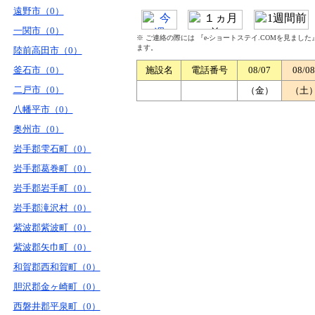
遠野市（0）
一関市（0）
※ ご連絡の際には 『e-ショートステイ.COMを見まし
ます。
陸前高田市（0）
釜石市（0）
施設名
電話番号
08/07
08/08
二戸市（0）
（金）
（土
八幡平市（0）
奥州市（0）
岩手郡雫石町（0）
岩手郡葛巻町（0）
岩手郡岩手町（0）
岩手郡滝沢村（0）
紫波郡紫波町（0）
紫波郡矢巾町（0）
和賀郡西和賀町（0）
胆沢郡金ヶ崎町（0）
西磐井郡平泉町（0）