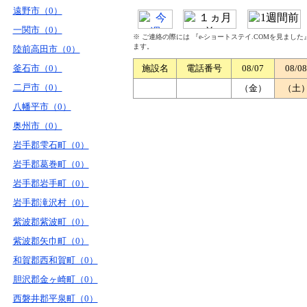
遠野市（0）
一関市（0）
※ ご連絡の際には 『e-ショートステイ.COMを見まし
ます。
陸前高田市（0）
釜石市（0）
施設名
電話番号
08/07
08/08
二戸市（0）
（金）
（土
八幡平市（0）
奥州市（0）
岩手郡雫石町（0）
岩手郡葛巻町（0）
岩手郡岩手町（0）
岩手郡滝沢村（0）
紫波郡紫波町（0）
紫波郡矢巾町（0）
和賀郡西和賀町（0）
胆沢郡金ヶ崎町（0）
西磐井郡平泉町（0）