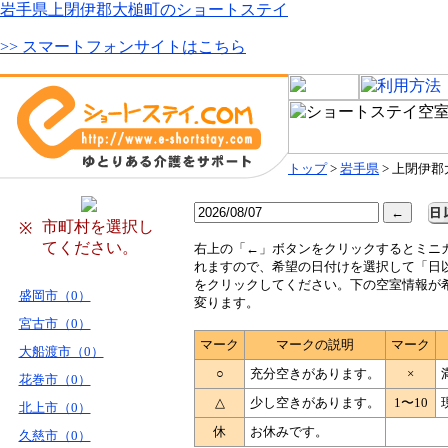
岩手県上閉伊郡大槌町のショートステイ
>> スマートフォンサイトはこちら
トップ
>
岩手県
> 上閉伊
市町村を選択し
※
てください。
右
上の「←」ボタンをクリックするとミニ
れますので、希望の日付けを選択して「日
をクリックしてください。下の空室情報が
盛岡市（0）
変ります。
宮古市（0）
マーク
マークの説明
マーク
大船渡市（0）
○
充分空きがあります。
×
花巻市（0）
△
少し空きがあります。
1〜10
北上市（0）
休
お休みです。
久慈市（0）