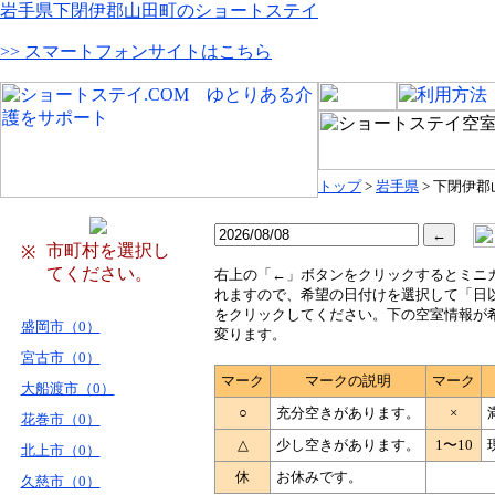
岩手県下閉伊郡山田町のショートステイ
>> スマートフォンサイトはこちら
トップ
>
岩手県
> 下閉伊
市町村を選択し
※
てください。
右
上の「←」ボタンをクリックするとミニ
れますので、希望の日付けを選択して「日
をクリックしてください。下の空室情報が
盛岡市（0）
変ります。
宮古市（0）
マーク
マークの説明
マーク
大船渡市（0）
○
充分空きがあります。
×
花巻市（0）
△
少し空きがあります。
1〜10
北上市（0）
休
お休みです。
久慈市（0）