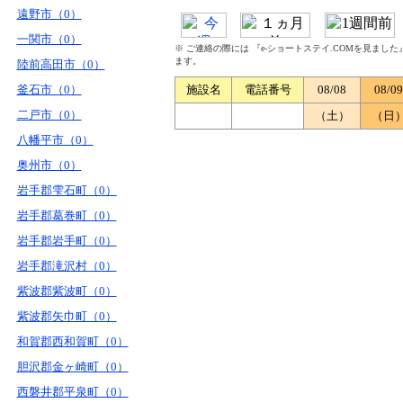
遠野市（0）
一関市（0）
※ ご連絡の際には 『e-ショートステイ.COMを見まし
ます。
陸前高田市（0）
釜石市（0）
施設名
電話番号
08/08
08/09
二戸市（0）
（土）
（日
八幡平市（0）
奥州市（0）
岩手郡雫石町（0）
岩手郡葛巻町（0）
岩手郡岩手町（0）
岩手郡滝沢村（0）
紫波郡紫波町（0）
紫波郡矢巾町（0）
和賀郡西和賀町（0）
胆沢郡金ヶ崎町（0）
西磐井郡平泉町（0）