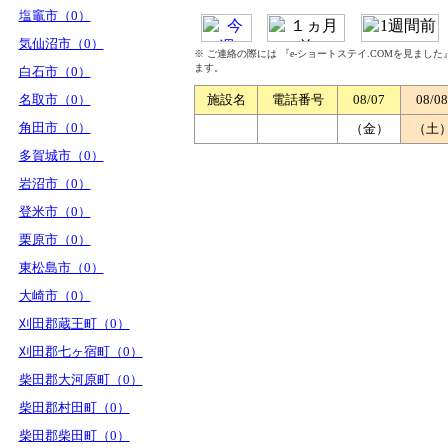
塩竈市（0）
気仙沼市（0）
※ ご連絡の際には 『e-ショートステイ.COMを見まし
ます。
白石市（0）
名取市（0）
施設名
電話番号
08/07
08/08
角田市（0）
（金）
（土
多賀城市（0）
岩沼市（0）
登米市（0）
栗原市（0）
東松島市（0）
大崎市（0）
刈田郡蔵王町（0）
刈田郡七ヶ宿町（0）
柴田郡大河原町（0）
柴田郡村田町（0）
柴田郡柴田町（0）