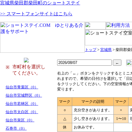
宮城県柴田郡柴田町のショートステイ
>> スマートフォンサイトはこちら
トップ
>
宮城県
> 柴田郡柴
市町村を選択し
※
てください。
右
上の「←」ボタンをクリックするとミニ
れますので、希望の日付けを選択して「日
をクリックしてください。下の空室情報が
仙台市青葉区（0）
変ります。
仙台市宮城野区（0）
マーク
マークの説明
マーク
仙台市若林区（0）
○
充分空きがあります。
×
仙台市太白区（0）
△
少し空きがあります。
1〜10
仙台市泉区（0）
休
お休みです。
石巻市（0）