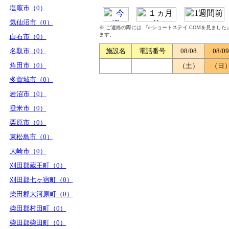
塩竈市（0）
気仙沼市（0）
※ ご連絡の際には 『e-ショートステイ.COMを見まし
ます。
白石市（0）
名取市（0）
施設名
電話番号
08/08
08/09
角田市（0）
（土）
（日
多賀城市（0）
岩沼市（0）
登米市（0）
栗原市（0）
東松島市（0）
大崎市（0）
刈田郡蔵王町（0）
刈田郡七ヶ宿町（0）
柴田郡大河原町（0）
柴田郡村田町（0）
柴田郡柴田町（0）