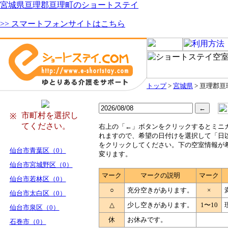
宮城県亘理郡亘理町のショートステイ
>> スマートフォンサイトはこちら
トップ
>
宮城県
> 亘理郡亘
市町村を選択し
※
てください。
右
上の「←」ボタンをクリックするとミニ
れますので、希望の日付けを選択して「日
をクリックしてください。下の空室情報が
仙台市青葉区（0）
変ります。
仙台市宮城野区（0）
マーク
マークの説明
マーク
仙台市若林区（0）
○
充分空きがあります。
×
仙台市太白区（0）
△
少し空きがあります。
1〜10
仙台市泉区（0）
休
お休みです。
石巻市（0）