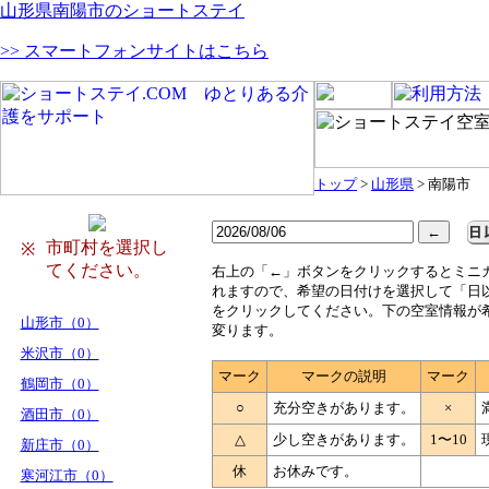
山形県南陽市のショートステイ
>> スマートフォンサイトはこちら
トップ
>
山形県
> 南陽市
市町村を選択し
※
てください。
右
上の「←」ボタンをクリックするとミニ
れますので、希望の日付けを選択して「日
をクリックしてください。下の空室情報が
山形市（0）
変ります。
米沢市（0）
マーク
マークの説明
マーク
鶴岡市（0）
○
充分空きがあります。
×
酒田市（0）
△
少し空きがあります。
1〜10
新庄市（0）
休
お休みです。
寒河江市（0）