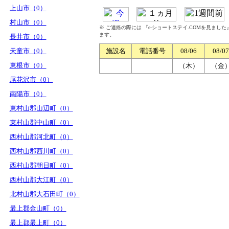
上山市（0）
村山市（0）
※ ご連絡の際には 『e-ショートステイ.COMを見まし
ます。
長井市（0）
天童市（0）
施設名
電話番号
08/06
08/07
東根市（0）
（木）
（金
尾花沢市（0）
南陽市（0）
東村山郡山辺町（0）
東村山郡中山町（0）
西村山郡河北町（0）
西村山郡西川町（0）
西村山郡朝日町（0）
西村山郡大江町（0）
北村山郡大石田町（0）
最上郡金山町（0）
最上郡最上町（0）