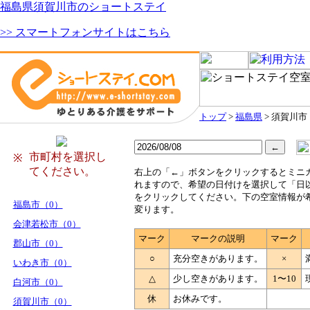
福島県須賀川市のショートステイ
>> スマートフォンサイトはこちら
トップ
>
福島県
> 須賀川市
市町村を選択し
※
てください。
右
上の「←」ボタンをクリックするとミニ
れますので、希望の日付けを選択して「日
をクリックしてください。下の空室情報が
福島市（0）
変ります。
会津若松市（0）
マーク
マークの説明
マーク
郡山市（0）
○
充分空きがあります。
×
いわき市（0）
△
少し空きがあります。
1〜10
白河市（0）
休
お休みです。
須賀川市（0）