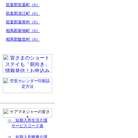
双葉郡双葉町（0）
双葉郡浪江町（0）
双葉郡葛尾村（0）
相馬郡新地町（0）
相馬郡飯舘村（0）
⇒ 短期入所生活介護
サービスコード表
⇒ 短期入所療養介護