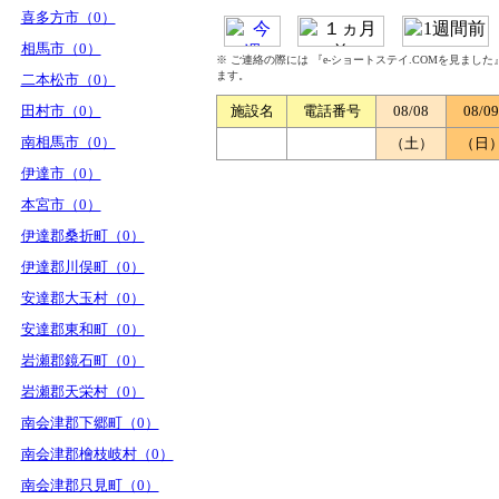
喜多方市（0）
相馬市（0）
※ ご連絡の際には 『e-ショートステイ.COMを見まし
ます。
二本松市（0）
田村市（0）
施設名
電話番号
08/08
08/09
南相馬市（0）
（土）
（日
伊達市（0）
本宮市（0）
伊達郡桑折町（0）
伊達郡川俣町（0）
安達郡大玉村（0）
安達郡東和町（0）
岩瀬郡鏡石町（0）
岩瀬郡天栄村（0）
南会津郡下郷町（0）
南会津郡檜枝岐村（0）
南会津郡只見町（0）