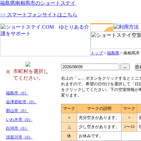
福島県南相馬市のショートステイ
>> スマートフォンサイトはこちら
トップ
>
福島県
> 南相馬市
市町村を選択し
※
てください。
右
上の「←」ボタンをクリックするとミニ
れますので、希望の日付けを選択して「日
をクリックしてください。下の空室情報が
福島市（0）
変ります。
会津若松市（0）
マーク
マークの説明
マーク
郡山市（0）
○
充分空きがあります。
×
いわき市（0）
△
少し空きがあります。
1〜10
白河市（0）
休
お休みです。
須賀川市（0）