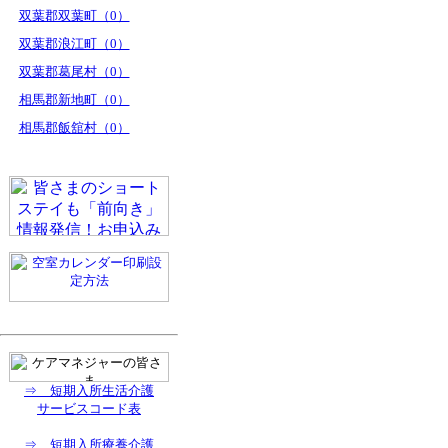
双葉郡双葉町（0）
双葉郡浪江町（0）
双葉郡葛尾村（0）
相馬郡新地町（0）
相馬郡飯舘村（0）
⇒ 短期入所生活介護
サービスコード表
⇒ 短期入所療養介護