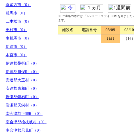
喜多方市（0）
相馬市（0）
※ ご連絡の際には 『e-ショートステイ.COMを見まし
ます。
二本松市（0）
田村市（0）
施設名
電話番号
08/09
08/10
南相馬市（0）
（日）
（月
伊達市（0）
本宮市（0）
伊達郡桑折町（0）
伊達郡川俣町（0）
安達郡大玉村（0）
安達郡東和町（0）
岩瀬郡鏡石町（0）
岩瀬郡天栄村（0）
南会津郡下郷町（0）
南会津郡檜枝岐村（0）
南会津郡只見町（0）