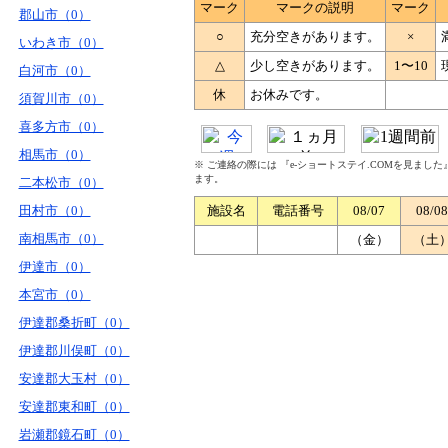
マーク
マークの説明
マーク
郡山市（0）
○
充分空きがあります。
×
いわき市（0）
△
少し空きがあります。
1〜10
白河市（0）
休
お休みです。
須賀川市（0）
喜多方市（0）
相馬市（0）
※ ご連絡の際には 『e-ショートステイ.COMを見まし
ます。
二本松市（0）
田村市（0）
施設名
電話番号
08/07
08/08
南相馬市（0）
（金）
（土
伊達市（0）
本宮市（0）
伊達郡桑折町（0）
伊達郡川俣町（0）
安達郡大玉村（0）
安達郡東和町（0）
岩瀬郡鏡石町（0）