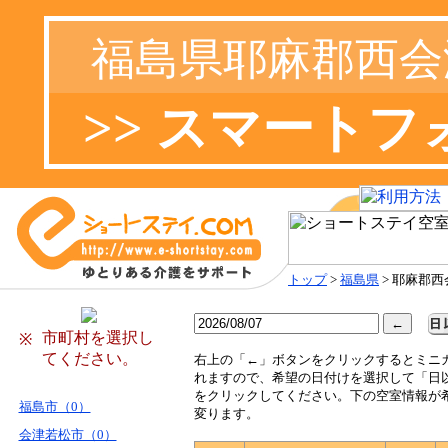
福島県耶麻郡西会
>> スマート
トップ
>
福島県
> 耶麻郡
市町村を選択し
※
てください。
右
上の「←」ボタンをクリックするとミニ
れますので、希望の日付けを選択して「日
をクリックしてください。下の空室情報が
福島市（0）
変ります。
会津若松市（0）