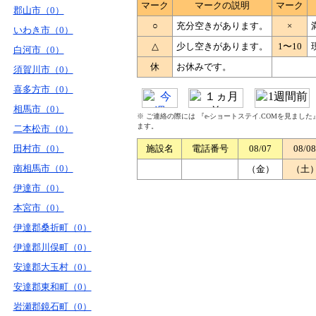
マーク
マークの説明
マーク
郡山市（0）
○
充分空きがあります。
×
いわき市（0）
△
少し空きがあります。
1〜10
白河市（0）
休
お休みです。
須賀川市（0）
喜多方市（0）
相馬市（0）
※ ご連絡の際には 『e-ショートステイ.COMを見まし
ます。
二本松市（0）
田村市（0）
施設名
電話番号
08/07
08/08
南相馬市（0）
（金）
（土
伊達市（0）
本宮市（0）
伊達郡桑折町（0）
伊達郡川俣町（0）
安達郡大玉村（0）
安達郡東和町（0）
岩瀬郡鏡石町（0）