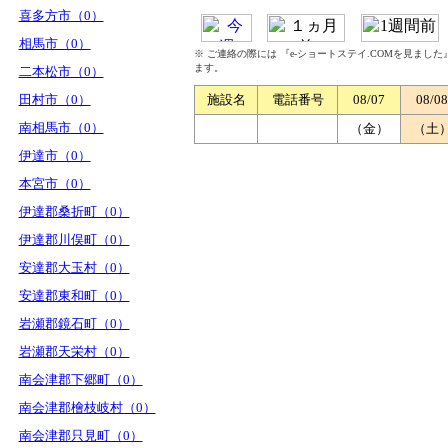
喜多方市（0）
相馬市（0）
※ ご連絡の際には 『e-ショートステイ.COMを見まし
ます。
二本松市（0）
田村市（0）
施設名
電話番号
08/07
08/08
南相馬市（0）
（金）
（土
伊達市（0）
本宮市（0）
伊達郡桑折町（0）
伊達郡川俣町（0）
安達郡大玉村（0）
安達郡東和町（0）
岩瀬郡鏡石町（0）
岩瀬郡天栄村（0）
南会津郡下郷町（0）
南会津郡檜枝岐村（0）
南会津郡只見町（0）