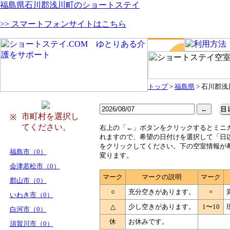
福島県石川郡浅川町のショートステイ
>> スマートフォンサイトはこちら
トップ
>
福島県
> 石川郡浅
市町村を選択し
※
てください。
右
上の「←」ボタンをクリックするとミニ
れますので、希望の日付けを選択して「日
をクリックしてください。下の空室情報が
福島市（0）
変ります。
会津若松市（0）
マーク
マークの説明
マーク
郡山市（0）
○
充分空きがあります。
×
いわき市（0）
△
少し空きがあります。
1〜10
白河市（0）
休
お休みです。
須賀川市（0）