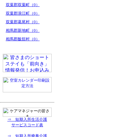
双葉郡双葉町（0）
双葉郡浪江町（0）
双葉郡葛尾村（0）
相馬郡新地町（0）
相馬郡飯舘村（0）
⇒ 短期入所生活介護
サービスコード表
⇒ 短期入所療養介護