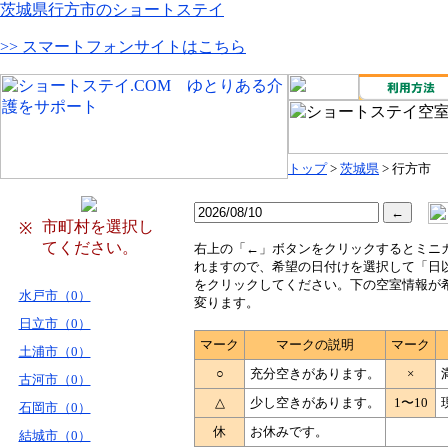
茨城県行方市のショートステイ
>> スマートフォンサイトはこちら
トップ
>
茨城県
> 行方市
市町村を選択し
※
てください。
右
上の「←」ボタンをクリックするとミニ
れますので、希望の日付けを選択して「日
をクリックしてください。下の空室情報が
水戸市（0）
変ります。
日立市（0）
マーク
マークの説明
マーク
土浦市（0）
○
充分空きがあります。
×
古河市（0）
△
少し空きがあります。
1〜10
石岡市（0）
休
お休みです。
結城市（0）