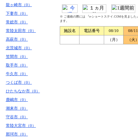
龍ヶ崎市（0）
下妻市（0）
※ ご連絡の際には 『e-ショートステイ.COMを見まし
ます。
常総市（0）
常陸太田市（0）
施設名
電話番号
08/10
08/11
高萩市（0）
（月）
（火
北茨城市（0）
笠間市（0）
取手市（0）
牛久市（0）
つくば市（0）
ひたちなか市（0）
鹿嶋市（0）
潮来市（0）
守谷市（0）
常陸大宮市（0）
那珂市（0）