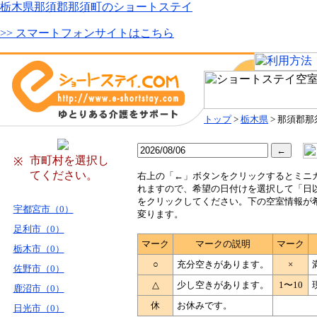
栃木県那須郡那須町のショートステイ
>> スマートフォンサイトはこちら
トップ
>
栃木県
> 那須郡那
市町村を選択し
※
てください。
右
上の「←」ボタンをクリックするとミニ
れますので、希望の日付けを選択して「日
をクリックしてください。下の空室情報が
宇都宮市（0）
変ります。
足利市（0）
マーク
マークの説明
マーク
栃木市（0）
○
充分空きがあります。
×
佐野市（0）
△
少し空きがあります。
1〜10
鹿沼市（0）
休
お休みです。
日光市（0）