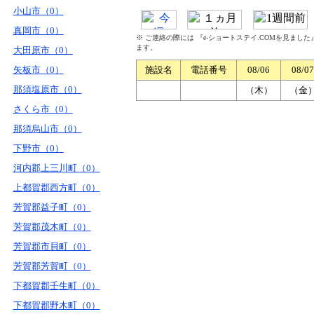
小山市（0）
真岡市（0）
※ ご連絡の際には 『e-ショートステイ.COMを見まし
ます。
大田原市（0）
矢板市（0）
施設名
電話番号
08/06
08/07
那須塩原市（0）
（木）
（金
さくら市（0）
那須烏山市（0）
下野市（0）
河内郡上三川町（0）
上都賀郡西方町（0）
芳賀郡益子町（0）
芳賀郡茂木町（0）
芳賀郡市貝町（0）
芳賀郡芳賀町（0）
下都賀郡壬生町（0）
下都賀郡野木町（0）