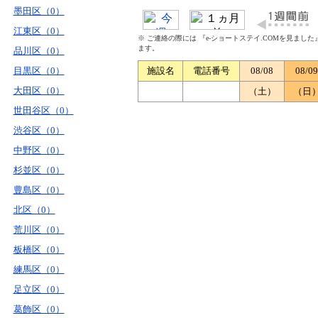
墨田区（0）
江東区（0）
※ ご連絡の際には 『e-ショートステイ.COMを見まし
ます。
品川区（0）
目黒区（0）
施設名
電話番号
08/08
08/09
大田区（0）
（土）
（日
世田谷区（0）
渋谷区（0）
中野区（0）
杉並区（0）
豊島区（0）
北区（0）
荒川区（0）
板橋区（0）
練馬区（0）
足立区（0）
葛飾区（0）