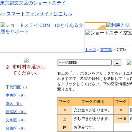
東京都文京区のショートステイ
>> スマートフォンサイトはこちら
トップ
>
東京都
> 文京区
市町村を選択し
※
てください。
右
上の「←」ボタンをクリックするとミニ
れますので、希望の日付けを選択して「日
をクリックしてください。下の空室情報が
千代田区（0）
変ります。
中央区（0）
マーク
マークの説明
マーク
港区（0）
○
充分空きがあります。
×
新宿区（0）
△
少し空きがあります。
1〜10
文京区（0）
休
お休みです。
台東区（0）