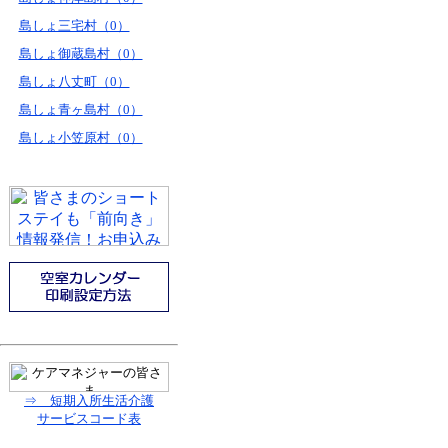
島しょ三宅村（0）
島しょ御蔵島村（0）
島しょ八丈町（0）
島しょ青ヶ島村（0）
島しょ小笠原村（0）
⇒ 短期入所生活介護
サービスコード表