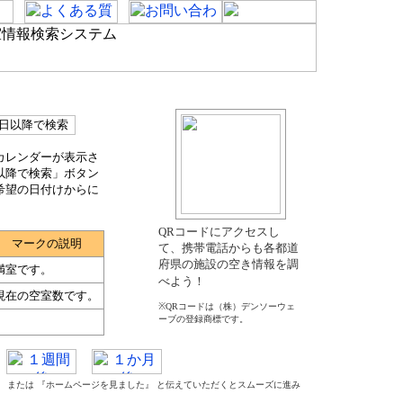
カレンダーが表示さ
以降で検索」ボタン
希望の日付けからに
QRコードにアクセスし
マークの説明
て、携帯電話からも各都道
府県の施設の空き情報を調
満室です。
べよう！
現在の空室数です。
※QRコードは（株）デンソーウェ
ーブの登録商標です。
た』 または 『ホームページを見ました』 と伝えていただくとスムーズに進み