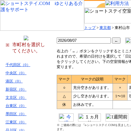
トップ
>
東京都
> 東村山市
市町村を選択し
※
てください。
右
上の「←」ボタンをクリックするとミニ
れますので、希望の日付けを選択して「日
をクリックしてください。下の空室情報が
千代田区（0）
変ります。
中央区（0）
マーク
マークの説明
マーク
港区（0）
○
充分空きがあります。
×
新宿区（0）
△
少し空きがあります。
1〜10
文京区（0）
休
お休みです。
台東区（0）
墨田区（0）
江東区（0）
※ ご連絡の際には 『e-ショートステイ.COMを見まし
ます。
品川区（0）