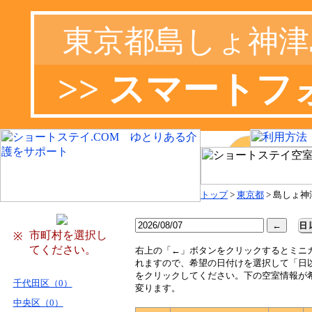
東京都島しょ神津
>> スマート
トップ
>
東京都
> 島しょ
市町村を選択し
※
てください。
右
上の「←」ボタンをクリックするとミニ
れますので、希望の日付けを選択して「日
をクリックしてください。下の空室情報が
千代田区（0）
変ります。
中央区（0）