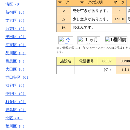
マーク
マークの説明
マーク
港区（0）
○
充分空きがあります。
×
新宿区（0）
△
少し空きがあります。
1〜10
文京区（0）
休
お休みです。
台東区（0）
墨田区（0）
江東区（0）
※ ご連絡の際には 『e-ショートステイ.COMを見まし
ます。
品川区（0）
目黒区（0）
施設名
電話番号
08/07
08/08
大田区（0）
（金）
（土
世田谷区（0）
渋谷区（0）
中野区（0）
杉並区（0）
豊島区（0）
北区（0）
荒川区（0）