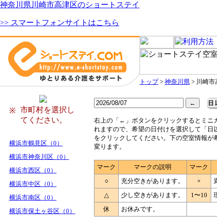
神奈川県川崎市高津区のショートステイ
>> スマートフォンサイトはこちら
トップ
>
神奈川県
> 川崎
市町村を選択し
※
てください。
右
上の「←」ボタンをクリックするとミニ
れますので、希望の日付けを選択して「日
をクリックしてください。下の空室情報が
横浜市鶴見区（0）
変ります。
横浜市神奈川区（0）
マーク
マークの説明
マーク
横浜市西区（0）
○
充分空きがあります。
×
横浜市中区（0）
△
少し空きがあります。
1〜10
横浜市南区（0）
休
お休みです。
横浜市保土ヶ谷区（0）