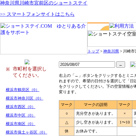
神奈川県川崎市宮前区のショートステイ
>> スマートフォンサイトはこちら
トップ
>
神奈川県
> 川崎
市町村を選択し
※
てください。
右
上の「←」ボタンをクリックするとミニ
れますので、希望の日付けを選択して「日
をクリックしてください。下の空室情報が
横浜市鶴見区（0）
変ります。
横浜市神奈川区（0）
マーク
マークの説明
マーク
横浜市西区（0）
○
充分空きがあります。
×
横浜市中区（0）
△
少し空きがあります。
1〜10
横浜市南区（0）
休
お休みです。
横浜市保土ヶ谷区（0）