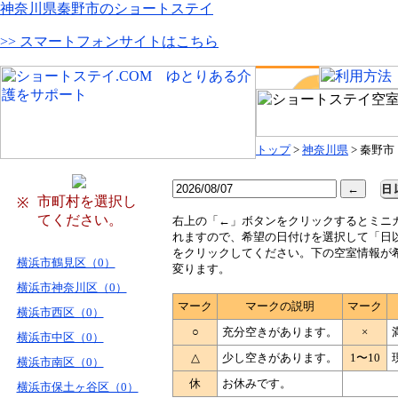
神奈川県秦野市のショートステイ
>> スマートフォンサイトはこちら
トップ
>
神奈川県
> 秦野市
市町村を選択し
※
てください。
右
上の「←」ボタンをクリックするとミニ
れますので、希望の日付けを選択して「日
をクリックしてください。下の空室情報が
横浜市鶴見区（0）
変ります。
横浜市神奈川区（0）
マーク
マークの説明
マーク
横浜市西区（0）
○
充分空きがあります。
×
横浜市中区（0）
△
少し空きがあります。
1〜10
横浜市南区（0）
休
お休みです。
横浜市保土ヶ谷区（0）