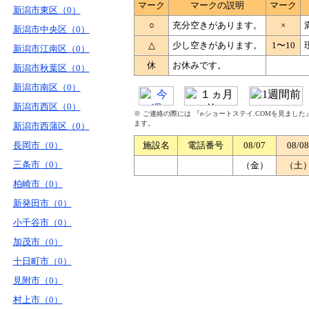
マーク
マークの説明
マーク
新潟市東区（0）
○
充分空きがあります。
×
新潟市中央区（0）
△
少し空きがあります。
1〜10
新潟市江南区（0）
休
お休みです。
新潟市秋葉区（0）
新潟市南区（0）
新潟市西区（0）
※ ご連絡の際には 『e-ショートステイ.COMを見まし
ます。
新潟市西蒲区（0）
長岡市（0）
施設名
電話番号
08/07
08/08
三条市（0）
（金）
（土
柏崎市（0）
新発田市（0）
小千谷市（0）
加茂市（0）
十日町市（0）
見附市（0）
村上市（0）