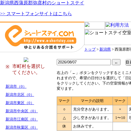
新潟県西蒲原郡弥彦村のショートステイ
>> スマートフォンサイトはこちら
トップ
>
新潟県
> 西蒲原
市町村を選択し
※
てください。
右
上の「←」ボタンをクリックするとミニ
れますので、希望の日付けを選択して「日
をクリックしてください。下の空室情報が
新潟市（0）
変ります。
新潟市北区（0）
マーク
マークの説明
マーク
新潟市東区（0）
○
充分空きがあります。
×
新潟市中央区（0）
△
少し空きがあります。
1〜10
新潟市江南区（0）
休
お休みです。
新潟市秋葉区（0）