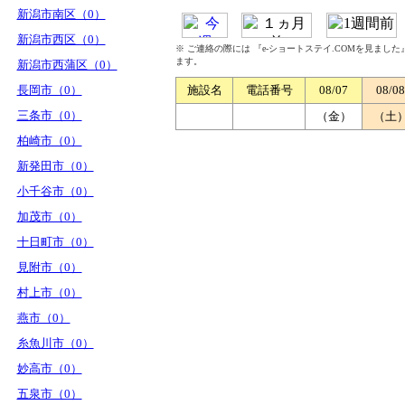
新潟市南区（0）
新潟市西区（0）
※ ご連絡の際には 『e-ショートステイ.COMを見まし
ます。
新潟市西蒲区（0）
長岡市（0）
施設名
電話番号
08/07
08/08
三条市（0）
（金）
（土
柏崎市（0）
新発田市（0）
小千谷市（0）
加茂市（0）
十日町市（0）
見附市（0）
村上市（0）
燕市（0）
糸魚川市（0）
妙高市（0）
五泉市（0）