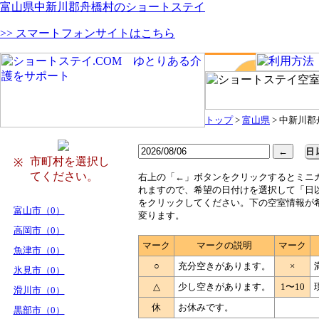
富山県中新川郡舟橋村のショートステイ
>> スマートフォンサイトはこちら
トップ
>
富山県
> 中新川
市町村を選択し
※
てください。
右
上の「←」ボタンをクリックするとミニ
れますので、希望の日付けを選択して「日
をクリックしてください。下の空室情報が
富山市（0）
変ります。
高岡市（0）
マーク
マークの説明
マーク
魚津市（0）
○
充分空きがあります。
×
氷見市（0）
△
少し空きがあります。
1〜10
滑川市（0）
休
お休みです。
黒部市（0）