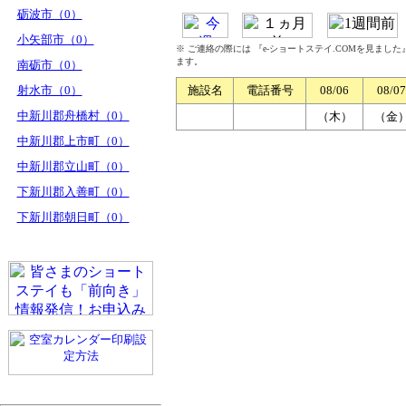
砺波市（0）
小矢部市（0）
※ ご連絡の際には 『e-ショートステイ.COMを見まし
ます。
南砺市（0）
射水市（0）
施設名
電話番号
08/06
08/07
中新川郡舟橋村（0）
（木）
（金
中新川郡上市町（0）
中新川郡立山町（0）
下新川郡入善町（0）
下新川郡朝日町（0）