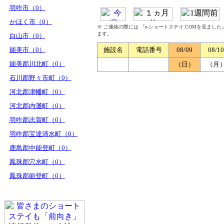
羽咋市（0）
かほく市（0）
※ ご連絡の際には 『e-ショートステイ.COMを見まし
ます。
白山市（0）
能美市（0）
施設名
電話番号
08/09
08/10
能美郡川北町（0）
（日）
（月
石川郡野々市町（0）
河北郡津幡町（0）
河北郡内灘町（0）
羽咋郡志賀町（0）
羽咋郡宝達清水町（0）
鹿島郡中能登町（0）
鳳珠郡穴水町（0）
鳳珠郡能登町（0）