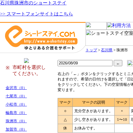
石川県珠洲市のショートステイ
>> スマートフォンサイトはこちら
トップ
>
石川県
> 珠洲市
市町村を選択し
※
てください。
右
上の「←」ボタンをクリックするとミニ
れますので、希望の日付けを選択して「日
をクリックしてください。下の空室情報が
金沢市（0）
変ります。
七尾市（0）
マーク
マークの説明
マーク
小松市（0）
○
充分空きがあります。
×
輪島市（0）
△
少し空きがあります。
1〜10
珠洲市（0）
休
お休みです。
加賀市（0）