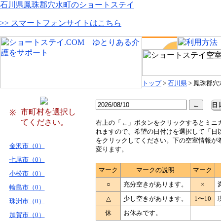
石川県鳳珠郡穴水町のショートステイ
>> スマートフォンサイトはこちら
トップ
>
石川県
> 鳳珠郡穴
市町村を選択し
※
てください。
右
上の「←」ボタンをクリックするとミニ
れますので、希望の日付けを選択して「日
をクリックしてください。下の空室情報が
金沢市（0）
変ります。
七尾市（0）
マーク
マークの説明
マーク
小松市（0）
○
充分空きがあります。
×
輪島市（0）
△
少し空きがあります。
1〜10
珠洲市（0）
休
お休みです。
加賀市（0）