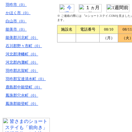
羽咋市（0）
かほく市（0）
※ ご連絡の際には 『e-ショートステイ.COMを見まし
ます。
白山市（0）
能美市（0）
施設名
電話番号
08/10
08/11
能美郡川北町（0）
（月）
（火
石川郡野々市町（0）
河北郡津幡町（0）
河北郡内灘町（0）
羽咋郡志賀町（0）
羽咋郡宝達清水町（0）
鹿島郡中能登町（0）
鳳珠郡穴水町（0）
鳳珠郡能登町（0）