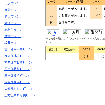
マーク
マークの説明
マーク
小浜市（0）
○
充分空きがあります。
×
大野市（0）
△
少し空きがあります。
1〜10
勝山市（0）
休
お休みです。
鯖江市（0）
あわら市（0）
越前市（0）
※ ご連絡の際には 『e-ショートステイ.COMを見まし
ます。
坂井市（0）
吉田郡永平寺町（0）
施設名
電話番号
08/09
08/10
今立郡池田町（0）
（日）
（月
南条郡南越前町（0）
丹生郡越前町（0）
三方郡美浜町（0）
大飯郡高浜町（0）
大飯郡おおい町（0）
三方上中郡若狭町（0）