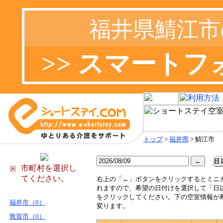
福井県鯖江市
>> スマート
トップ
>
福井県
> 鯖江市
市町村を選択し
※
てください。
右
上の「←」ボタンをクリックするとミニ
れますので、希望の日付けを選択して「日
をクリックしてください。下の空室情報が
福井市（0）
変ります。
敦賀市（0）