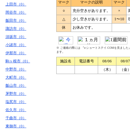
マーク
マークの説明
マーク
上田市（0）
○
充分空きがあります。
×
岡谷市（0）
△
少し空きがあります。
1〜10
飯田市（0）
休
お休みです。
諏訪市（0）
須坂市（0）
小諸市（0）
※ ご連絡の際には 『e-ショートステイ.COMを見まし
ます。
伊那市（0）
駒ヶ根市（0）
施設名
電話番号
08/06
08/07
中野市（0）
（木）
（金
大町市（0）
飯山市（0）
茅野市（0）
塩尻市（0）
佐久市（0）
千曲市（0）
東御市（0）