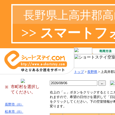
長野県上高井郡高
>> スマート
トップ
>
長野県
> 上高井
市町村を選択し
※
てください。
右
上の「←」ボタンをクリックするとミニ
れますので、希望の日付けを選択して「日
をクリックしてください。下の空室情報が
長野市（0）
変ります。
松本市（0）