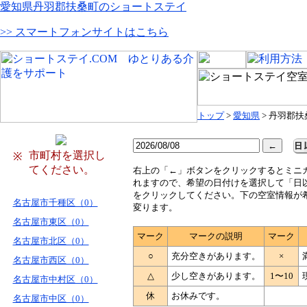
愛知県丹羽郡扶桑町のショートステイ
>> スマートフォンサイトはこちら
トップ
>
愛知県
> 丹羽郡扶
市町村を選択し
※
てください。
右
上の「←」ボタンをクリックするとミニ
れますので、希望の日付けを選択して「日
をクリックしてください。下の空室情報が
名古屋市千種区（0）
変ります。
名古屋市東区（0）
マーク
マークの説明
マーク
名古屋市北区（0）
○
充分空きがあります。
×
名古屋市西区（0）
△
少し空きがあります。
1〜10
名古屋市中村区（0）
休
お休みです。
名古屋市中区（0）