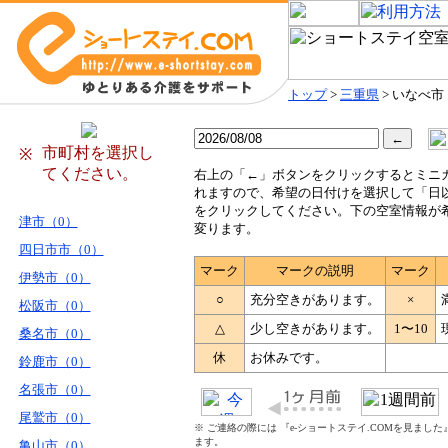
トップ
>
三重県
> いなべ市
市町村を選択し
※
てください。
右
上の「←」ボタンをクリックするとミニ
れますので、希望の日付けを選択して「日
をクリックしてください。下の空室情報が
津市（0）
変ります。
四日市市（0）
マーク
マークの説明
マーク
伊勢市（0）
○
充分空きがあります。
×
松阪市（0）
△
少し空きがあります。
1〜10
桑名市（0）
休
お休みです。
鈴鹿市（0）
名張市（0）
尾鷲市（0）
※ ご連絡の際には 『e-ショートステイ.COMを見まし
ます。
亀山市（0）