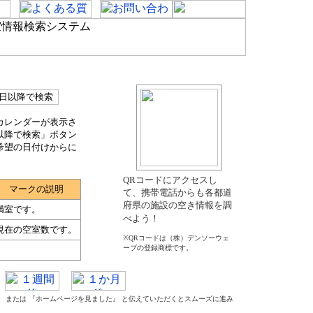
カレンダーが表示さ
以降で検索」ボタン
希望の日付けからに
QRコードにアクセスし
マークの説明
て、携帯電話からも各都道
府県の施設の空き情報を調
満室です。
べよう！
現在の空室数です。
※QRコードは（株）デンソーウェ
ーブの登録商標です。
た』 または 『ホームページを見ました』 と伝えていただくとスムーズに進み