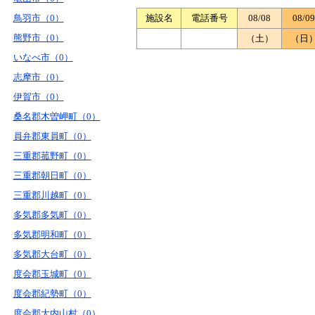
鳥羽市（0）
施設名
電話番号
08/08
08/09
熊野市（0）
（土）
（日
いなべ市（0）
志摩市（0）
伊賀市（0）
桑名郡木曽岬町（0）
員弁郡東員町（0）
三重郡菰野町（0）
三重郡朝日町（0）
三重郡川越町（0）
多気郡多気町（0）
多気郡明和町（0）
多気郡大台町（0）
度会郡玉城町（0）
度会郡紀勢町（0）
度会郡大内山村（0）