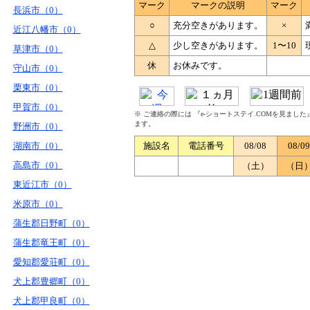
マーク
マークの説明
マーク
長浜市（0）
○
充分空きがあります。
×
近江八幡市（0）
△
少し空きがあります。
1〜10
草津市（0）
休
お休みです。
守山市（0）
栗東市（0）
甲賀市（0）
※ ご連絡の際には 『e-ショートステイ.COMを見まし
ます。
野洲市（0）
湖南市（0）
施設名
電話番号
08/08
08/09
高島市（0）
（土）
（日
東近江市（0）
米原市（0）
蒲生郡日野町（0）
蒲生郡竜王町（0）
愛知郡愛荘町（0）
犬上郡豊郷町（0）
犬上郡甲良町（0）