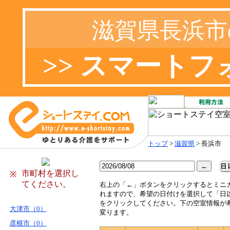
滋賀県長浜市
>> スマート
トップ
>
滋賀県
> 長浜市
市町村を選択し
※
てください。
右
上の「←」ボタンをクリックするとミニ
れますので、希望の日付けを選択して「日
をクリックしてください。下の空室情報が
大津市（0）
変ります。
彦根市（0）