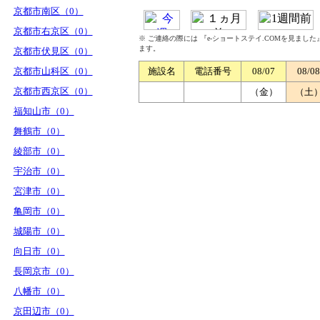
京都市南区（0）
京都市右京区（0）
※ ご連絡の際には 『e-ショートステイ.COMを見まし
ます。
京都市伏見区（0）
京都市山科区（0）
施設名
電話番号
08/07
08/08
京都市西京区（0）
（金）
（土
福知山市（0）
舞鶴市（0）
綾部市（0）
宇治市（0）
宮津市（0）
亀岡市（0）
城陽市（0）
向日市（0）
長岡京市（0）
八幡市（0）
京田辺市（0）