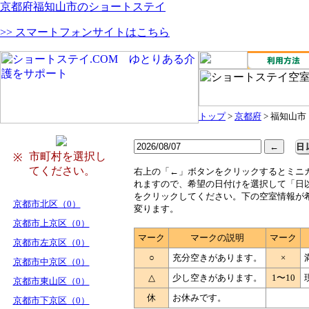
京都府福知山市のショートステイ
>> スマートフォンサイトはこちら
トップ
>
京都府
> 福知山市
市町村を選択し
※
てください。
右
上の「←」ボタンをクリックするとミニ
れますので、希望の日付けを選択して「日
をクリックしてください。下の空室情報が
京都市北区（0）
変ります。
京都市上京区（0）
マーク
マークの説明
マーク
京都市左京区（0）
○
充分空きがあります。
×
京都市中京区（0）
△
少し空きがあります。
1〜10
京都市東山区（0）
休
お休みです。
京都市下京区（0）