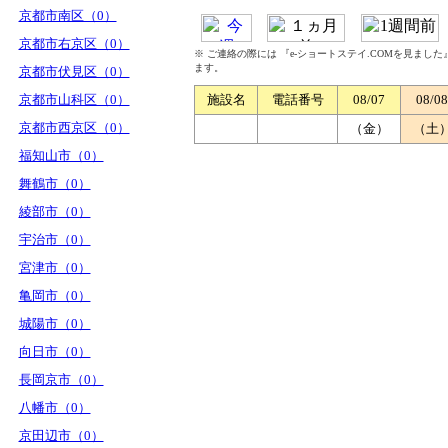
京都市南区（0）
京都市右京区（0）
※ ご連絡の際には 『e-ショートステイ.COMを見まし
ます。
京都市伏見区（0）
京都市山科区（0）
施設名
電話番号
08/07
08/08
京都市西京区（0）
（金）
（土
福知山市（0）
舞鶴市（0）
綾部市（0）
宇治市（0）
宮津市（0）
亀岡市（0）
城陽市（0）
向日市（0）
長岡京市（0）
八幡市（0）
京田辺市（0）