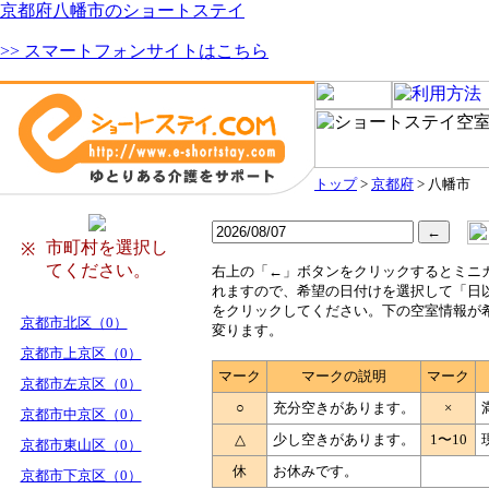
京都府八幡市のショートステイ
>> スマートフォンサイトはこちら
トップ
>
京都府
> 八幡市
市町村を選択し
※
てください。
右
上の「←」ボタンをクリックするとミニ
れますので、希望の日付けを選択して「日
をクリックしてください。下の空室情報が
京都市北区（0）
変ります。
京都市上京区（0）
マーク
マークの説明
マーク
京都市左京区（0）
○
充分空きがあります。
×
京都市中京区（0）
△
少し空きがあります。
1〜10
京都市東山区（0）
休
お休みです。
京都市下京区（0）