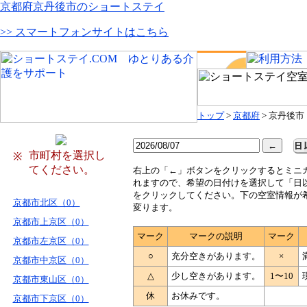
京都府京丹後市のショートステイ
>> スマートフォンサイトはこちら
トップ
>
京都府
> 京丹後市
市町村を選択し
※
てください。
右
上の「←」ボタンをクリックするとミニ
れますので、希望の日付けを選択して「日
をクリックしてください。下の空室情報が
京都市北区（0）
変ります。
京都市上京区（0）
マーク
マークの説明
マーク
京都市左京区（0）
○
充分空きがあります。
×
京都市中京区（0）
△
少し空きがあります。
1〜10
京都市東山区（0）
休
お休みです。
京都市下京区（0）