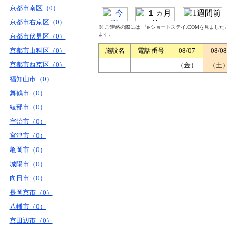
京都市南区（0）
京都市右京区（0）
※ ご連絡の際には 『e-ショートステイ.COMを見まし
ます。
京都市伏見区（0）
京都市山科区（0）
施設名
電話番号
08/07
08/08
京都市西京区（0）
（金）
（土
福知山市（0）
舞鶴市（0）
綾部市（0）
宇治市（0）
宮津市（0）
亀岡市（0）
城陽市（0）
向日市（0）
長岡京市（0）
八幡市（0）
京田辺市（0）