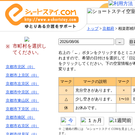
トップ
>
京都府
> 相楽郡精
市町村を選択し
※
てください。
右
上の「←」ボタンをクリックするとミニ
れますので、希望の日付けを選択して「日
をクリックしてください。下の空室情報が
京都市北区（0）
変ります。
京都市上京区（0）
マーク
マークの説明
マーク
京都市左京区（0）
○
充分空きがあります。
×
京都市中京区（0）
△
少し空きがあります。
1〜10
京都市東山区（0）
休
お休みです。
京都市下京区（0）
京都市南区（0）
京都市右京区（0）
※ ご連絡の際には 『e-ショートステイ.COMを見まし
ます。
京都市伏見区（0）