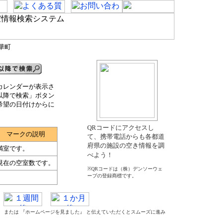
華町
カレンダーが表示さ
以降で検索」ボタン
希望の日付けからに
QRコードにアクセスし
マークの説明
て、携帯電話からも各都道
府県の施設の空き情報を調
満室です。
べよう！
現在の空室数です。
※QRコードは（株）デンソーウェ
ーブの登録商標です。
た』 または 『ホームページを見ました』 と伝えていただくとスムーズに進み