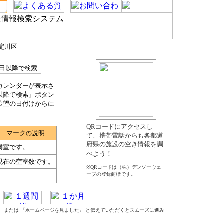
西淀川区
カレンダーが表示さ
以降で検索」ボタン
希望の日付けからに
QRコードにアクセスし
マークの説明
て、携帯電話からも各都道
府県の施設の空き情報を調
満室です。
べよう！
現在の空室数です。
※QRコードは（株）デンソーウェ
ーブの登録商標です。
た』 または 『ホームページを見ました』 と伝えていただくとスムーズに進み