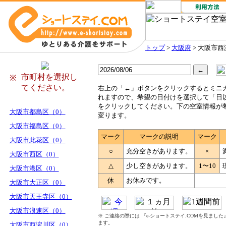
トップ
>
大阪府
> 大阪市
市町村を選択し
※
てください。
右
上の「←」ボタンをクリックするとミニ
れますので、希望の日付けを選択して「日
をクリックしてください。下の空室情報が
大阪市都島区（0）
変ります。
大阪市福島区（0）
マーク
マークの説明
マーク
大阪市此花区（0）
○
充分空きがあります。
×
大阪市西区（0）
△
少し空きがあります。
1〜10
大阪市港区（0）
休
お休みです。
大阪市大正区（0）
大阪市天王寺区（0）
大阪市浪速区（0）
※ ご連絡の際には 『e-ショートステイ.COMを見まし
ます。
大阪市西淀川区（0）