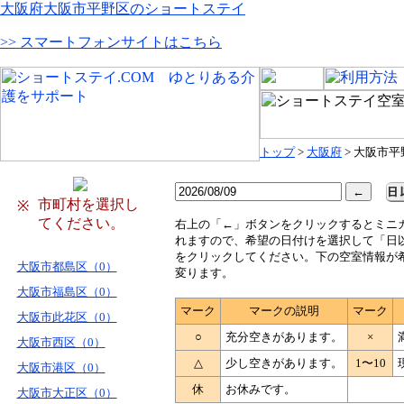
大阪府大阪市平野区のショートステイ
>> スマートフォンサイトはこちら
トップ
>
大阪府
> 大阪市平
市町村を選択し
※
てください。
右
上の「←」ボタンをクリックするとミニ
れますので、希望の日付けを選択して「日
をクリックしてください。下の空室情報が
大阪市都島区（0）
変ります。
大阪市福島区（0）
マーク
マークの説明
マーク
大阪市此花区（0）
○
充分空きがあります。
×
大阪市西区（0）
△
少し空きがあります。
1〜10
大阪市港区（0）
休
お休みです。
大阪市大正区（0）