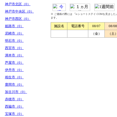
神戸市北区（0）
神戸市中央区（0）
※ ご連絡の際には 『e-ショートステイ.COMを見まし
ます。
神戸市西区（0）
姫路市（0）
施設名
電話番号
08/07
08/08
尼崎市（0）
（金）
（土
明石市（0）
西宮市（0）
洲本市（0）
芦屋市（0）
伊丹市（0）
相生市（0）
豊岡市（0）
加古川市（0）
赤穂市（0）
西脇市（0）
宝塚市（0）