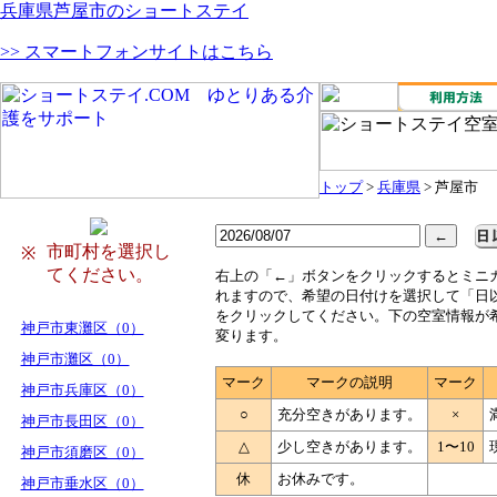
兵庫県芦屋市のショートステイ
>> スマートフォンサイトはこちら
トップ
>
兵庫県
> 芦屋市
市町村を選択し
※
てください。
右
上の「←」ボタンをクリックするとミニ
れますので、希望の日付けを選択して「日
をクリックしてください。下の空室情報が
神戸市東灘区（0）
変ります。
神戸市灘区（0）
マーク
マークの説明
マーク
神戸市兵庫区（0）
○
充分空きがあります。
×
神戸市長田区（0）
△
少し空きがあります。
1〜10
神戸市須磨区（0）
休
お休みです。
神戸市垂水区（0）