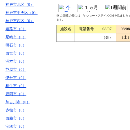
神戸市北区（0）
神戸市中央区（0）
※ ご連絡の際には 『e-ショートステイ.COMを見まし
ます。
神戸市西区（0）
姫路市（0）
施設名
電話番号
08/07
08/08
尼崎市（0）
（金）
（土
明石市（0）
西宮市（0）
洲本市（0）
芦屋市（0）
伊丹市（0）
相生市（0）
豊岡市（0）
加古川市（0）
赤穂市（0）
西脇市（0）
宝塚市（0）