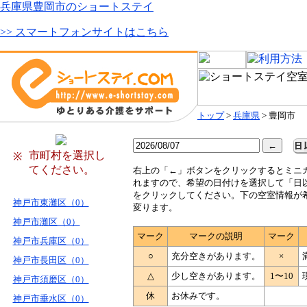
兵庫県豊岡市のショートステイ
>> スマートフォンサイトはこちら
トップ
>
兵庫県
> 豊岡市
市町村を選択し
※
てください。
右
上の「←」ボタンをクリックするとミニ
れますので、希望の日付けを選択して「日
をクリックしてください。下の空室情報が
神戸市東灘区（0）
変ります。
神戸市灘区（0）
マーク
マークの説明
マーク
神戸市兵庫区（0）
○
充分空きがあります。
×
神戸市長田区（0）
△
少し空きがあります。
1〜10
神戸市須磨区（0）
休
お休みです。
神戸市垂水区（0）