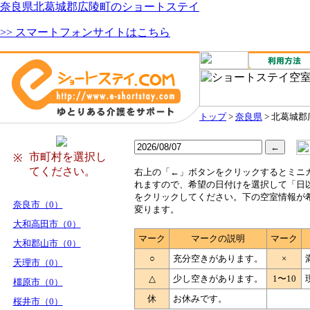
奈良県北葛城郡広陵町のショートステイ
>> スマートフォンサイトはこちら
トップ
>
奈良県
> 北葛城
市町村を選択し
※
てください。
右
上の「←」ボタンをクリックするとミニ
れますので、希望の日付けを選択して「日
をクリックしてください。下の空室情報が
奈良市（0）
変ります。
大和高田市（0）
マーク
マークの説明
マーク
大和郡山市（0）
○
充分空きがあります。
×
天理市（0）
△
少し空きがあります。
1〜10
橿原市（0）
休
お休みです。
桜井市（0）