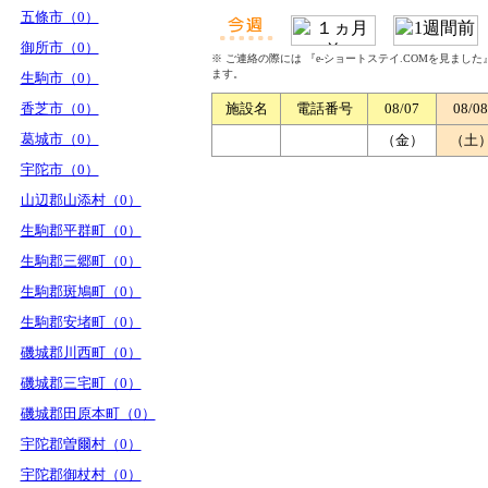
五條市（0）
御所市（0）
※ ご連絡の際には 『e-ショートステイ.COMを見まし
ます。
生駒市（0）
香芝市（0）
施設名
電話番号
08/07
08/08
葛城市（0）
（金）
（土
宇陀市（0）
山辺郡山添村（0）
生駒郡平群町（0）
生駒郡三郷町（0）
生駒郡斑鳩町（0）
生駒郡安堵町（0）
磯城郡川西町（0）
磯城郡三宅町（0）
磯城郡田原本町（0）
宇陀郡曽爾村（0）
宇陀郡御杖村（0）