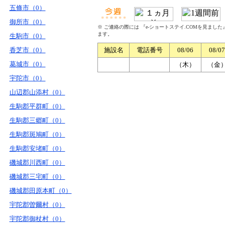
五條市（0）
御所市（0）
※ ご連絡の際には 『e-ショートステイ.COMを見まし
ます。
生駒市（0）
香芝市（0）
施設名
電話番号
08/06
08/07
葛城市（0）
（木）
（金
宇陀市（0）
山辺郡山添村（0）
生駒郡平群町（0）
生駒郡三郷町（0）
生駒郡斑鳩町（0）
生駒郡安堵町（0）
磯城郡川西町（0）
磯城郡三宅町（0）
磯城郡田原本町（0）
宇陀郡曽爾村（0）
宇陀郡御杖村（0）