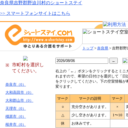
奈良県吉野郡野迫川村のショートステイ
>> スマートフォンサイトはこちら
トップ
>
奈良県
> 吉野郡
市町村を選択し
※
てください。
右
上の「←」ボタンをクリックするとミニ
れますので、希望の日付けを選択して「日
をクリックしてください。下の空室情報が
奈良市（0）
変ります。
大和高田市（0）
マーク
マークの説明
マーク
大和郡山市（0）
○
充分空きがあります。
×
天理市（0）
△
少し空きがあります。
1〜10
橿原市（0）
休
お休みです。
桜井市（0）