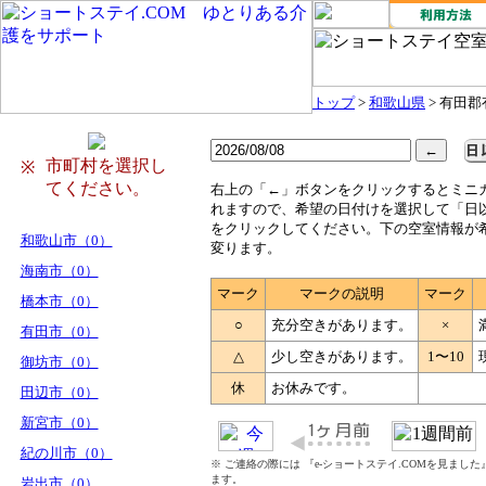
トップ
>
和歌山県
> 有田
市町村を選択し
※
てください。
右
上の「←」ボタンをクリックするとミニ
れますので、希望の日付けを選択して「日
をクリックしてください。下の空室情報が
和歌山市（0）
変ります。
海南市（0）
マーク
マークの説明
マーク
橋本市（0）
○
充分空きがあります。
×
有田市（0）
△
少し空きがあります。
1〜10
御坊市（0）
休
お休みです。
田辺市（0）
新宮市（0）
紀の川市（0）
※ ご連絡の際には 『e-ショートステイ.COMを見まし
ます。
岩出市（0）