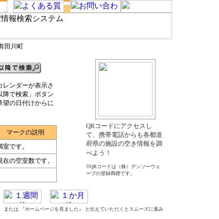
郡有田川町
カレンダーが表示さ
以降で検索」ボタン
希望の日付けからに
QRコードにアクセスし
マークの説明
て、携帯電話からも各都道
府県の施設の空き情報を調
満室です。
べよう！
現在の空室数です。
※QRコードは（株）デンソーウェ
ーブの登録商標です。
た』 または 『ホームページを見ました』 と伝えていただくとスムーズに進み