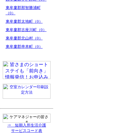
東牟婁郡那智勝浦町
（0）
東牟婁郡太地町（0）
東牟婁郡古座川町（0）
東牟婁郡北山村（0）
東牟婁郡串本町（0）
⇒ 短期入所生活介護
サービスコード表