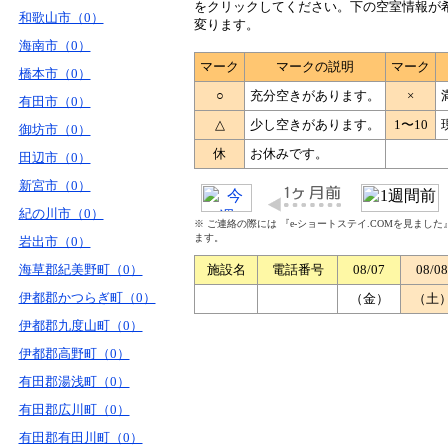
をクリックしてください。下の空室情報が
和歌山市（0）
変ります。
海南市（0）
マーク
マークの説明
マーク
橋本市（0）
○
充分空きがあります。
×
有田市（0）
△
少し空きがあります。
1〜10
御坊市（0）
休
お休みです。
田辺市（0）
新宮市（0）
紀の川市（0）
※ ご連絡の際には 『e-ショートステイ.COMを見まし
ます。
岩出市（0）
海草郡紀美野町（0）
施設名
電話番号
08/07
08/08
伊都郡かつらぎ町（0）
（金）
（土
伊都郡九度山町（0）
伊都郡高野町（0）
有田郡湯浅町（0）
有田郡広川町（0）
有田郡有田川町（0）