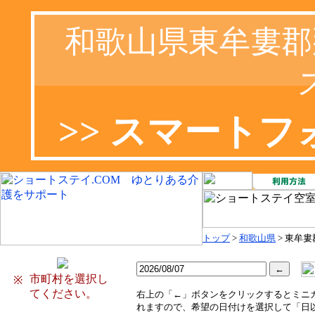
和歌山県東牟婁郡
>> スマート
トップ
>
和歌山県
> 東牟
市町村を選択し
※
てください。
右
上の「←」ボタンをクリックするとミニ
れますので、希望の日付けを選択して「日