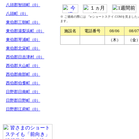
八頭郡智頭町（0）
八頭町（0）
※ ご連絡の際には 『e-ショートステイ.COMを見まし
ます。
東伯郡三朝町（0）
東伯郡湯梨浜町（0）
施設名
電話番号
08/06
08/07
東伯郡琴浦町（0）
（木）
（金
東伯郡北栄町（0）
西伯郡日吉津村（0）
西伯郡大山町（0）
西伯郡南部町（0）
西伯郡伯耆町（0）
日野郡日南町（0）
日野郡日野町（0）
日野郡江府町（0）