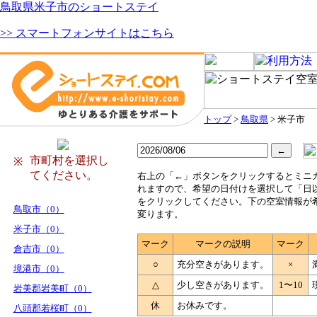
鳥取県米子市のショートステイ
>> スマートフォンサイトはこちら
トップ
>
鳥取県
> 米子市
市町村を選択し
※
てください。
右
上の「←」ボタンをクリックするとミニ
れますので、希望の日付けを選択して「日
をクリックしてください。下の空室情報が
鳥取市（0）
変ります。
米子市（0）
マーク
マークの説明
マーク
倉吉市（0）
○
充分空きがあります。
×
境港市（0）
△
少し空きがあります。
1〜10
岩美郡岩美町（0）
休
お休みです。
八頭郡若桜町（0）