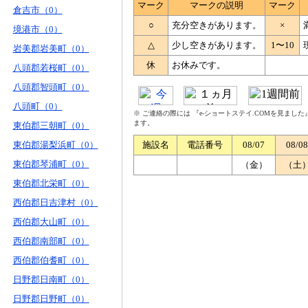
マーク
マークの説明
マーク
倉吉市（0）
○
充分空きがあります。
×
境港市（0）
△
少し空きがあります。
1〜10
岩美郡岩美町（0）
休
お休みです。
八頭郡若桜町（0）
八頭郡智頭町（0）
八頭町（0）
※ ご連絡の際には 『e-ショートステイ.COMを見まし
ます。
東伯郡三朝町（0）
東伯郡湯梨浜町（0）
施設名
電話番号
08/07
08/08
東伯郡琴浦町（0）
（金）
（土
東伯郡北栄町（0）
西伯郡日吉津村（0）
西伯郡大山町（0）
西伯郡南部町（0）
西伯郡伯耆町（0）
日野郡日南町（0）
日野郡日野町（0）