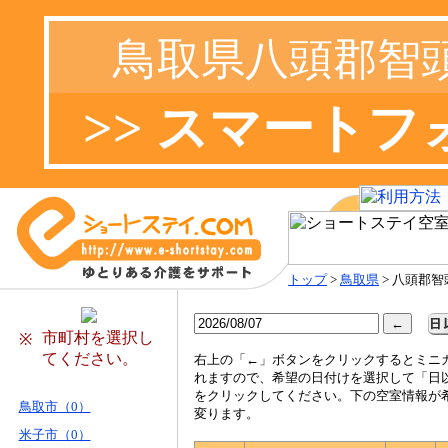
鳥取県八頭郡智
>> スマート
トップ
>
鳥取県
> 八頭郡智
市町村を選択し
※
てください。
右
上の「←」ボタンをクリックするとミニ
れますので、希望の日付けを選択して「日
をクリックしてください。下の空室情報が
鳥取市（0）
変ります。
米子市（0）