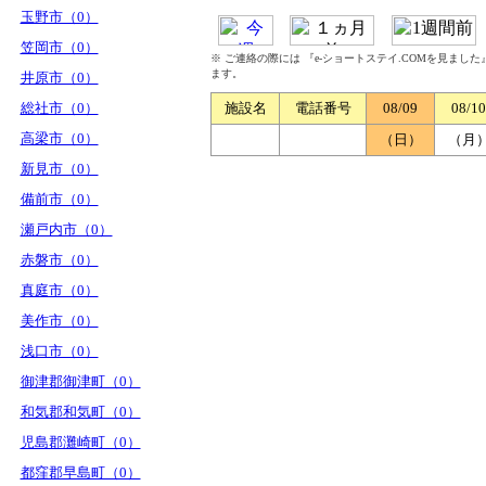
玉野市（0）
笠岡市（0）
※ ご連絡の際には 『e-ショートステイ.COMを見まし
ます。
井原市（0）
総社市（0）
施設名
電話番号
08/09
08/10
高梁市（0）
（日）
（月
新見市（0）
備前市（0）
瀬戸内市（0）
赤磐市（0）
真庭市（0）
美作市（0）
浅口市（0）
御津郡御津町（0）
和気郡和気町（0）
児島郡灘崎町（0）
都窪郡早島町（0）