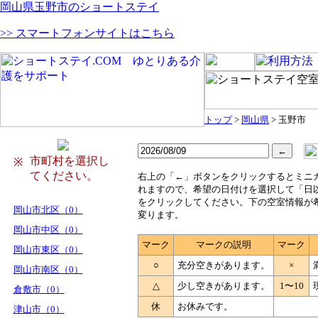
岡山県玉野市のショートステイ
>> スマートフォンサイトはこちら
トップ
>
岡山県
> 玉野市
市町村を選択し
※
てください。
右
上の「←」ボタンをクリックするとミニ
れますので、希望の日付けを選択して「日
をクリックしてください。下の空室情報が
岡山市北区（0）
変ります。
岡山市中区（0）
マーク
マークの説明
マーク
岡山市東区（0）
○
充分空きがあります。
×
岡山市南区（0）
△
少し空きがあります。
1〜10
倉敷市（0）
休
お休みです。
津山市（0）