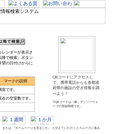
カレンダーが表示さ
以降で検索」ボタン
希望の日付けからに
QRコードにアクセスし
マークの説明
て、携帯電話からも各都道
府県の施設の空き情報を調
満室です。
べよう！
現在の空室数です。
※QRコードは（株）デンソーウェ
ーブの登録商標です。
た』 または 『ホームページを見ました』 と伝えていただくとスムーズに進み