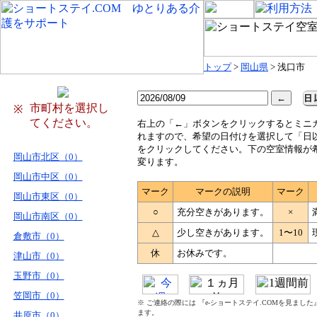
トップ
>
岡山県
> 浅口市
市町村を選択し
※
てください。
右
上の「←」ボタンをクリックするとミニ
れますので、希望の日付けを選択して「日
をクリックしてください。下の空室情報が
岡山市北区（0）
変ります。
岡山市中区（0）
マーク
マークの説明
マーク
岡山市東区（0）
○
充分空きがあります。
×
岡山市南区（0）
△
少し空きがあります。
1〜10
倉敷市（0）
休
お休みです。
津山市（0）
玉野市（0）
笠岡市（0）
※ ご連絡の際には 『e-ショートステイ.COMを見まし
ます。
井原市（0）