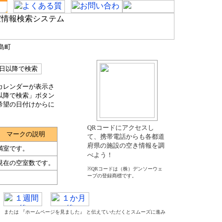
島町
カレンダーが表示さ
以降で検索」ボタン
希望の日付けからに
QRコードにアクセスし
マークの説明
て、携帯電話からも各都道
府県の施設の空き情報を調
満室です。
べよう！
現在の空室数です。
※QRコードは（株）デンソーウェ
ーブの登録商標です。
た』 または 『ホームページを見ました』 と伝えていただくとスムーズに進み