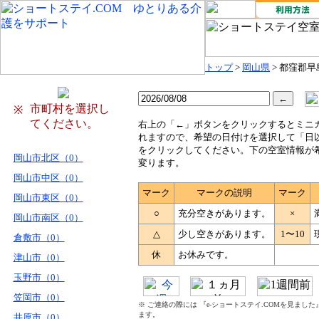
トップ
>
岡山県
> 都窪郡早
市町村を選択し
※
てください。
右
上の「←」ボタンをクリックするとミニ
れますので、希望の日付けを選択して「日
をクリックしてください。下の空室情報が
岡山市北区（0）
変ります。
岡山市中区（0）
マーク
マークの説明
マーク
岡山市東区（0）
○
充分空きがあります。
×
岡山市南区（0）
△
少し空きがあります。
1〜10
倉敷市（0）
休
お休みです。
津山市（0）
玉野市（0）
笠岡市（0）
※ ご連絡の際には 『e-ショートステイ.COMを見まし
ます。
井原市（0）