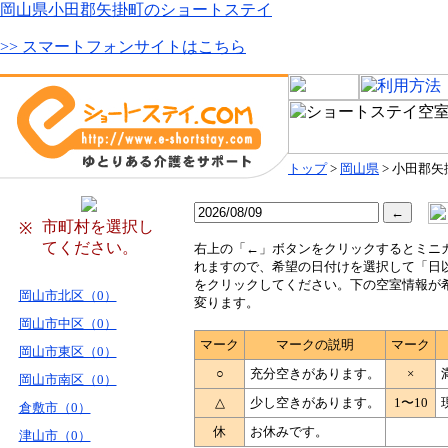
岡山県小田郡矢掛町のショートステイ
>> スマートフォンサイトはこちら
トップ
>
岡山県
> 小田郡矢
市町村を選択し
※
てください。
右
上の「←」ボタンをクリックするとミニ
れますので、希望の日付けを選択して「日
をクリックしてください。下の空室情報が
岡山市北区（0）
変ります。
岡山市中区（0）
マーク
マークの説明
マーク
岡山市東区（0）
○
充分空きがあります。
×
岡山市南区（0）
△
少し空きがあります。
1〜10
倉敷市（0）
休
お休みです。
津山市（0）