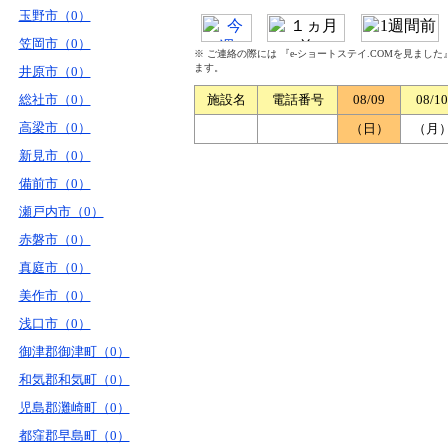
玉野市（0）
笠岡市（0）
※ ご連絡の際には 『e-ショートステイ.COMを見まし
ます。
井原市（0）
総社市（0）
施設名
電話番号
08/09
08/10
高梁市（0）
（日）
（月
新見市（0）
備前市（0）
瀬戸内市（0）
赤磐市（0）
真庭市（0）
美作市（0）
浅口市（0）
御津郡御津町（0）
和気郡和気町（0）
児島郡灘崎町（0）
都窪郡早島町（0）