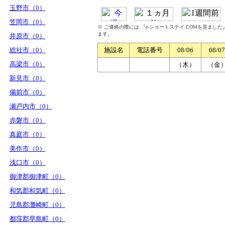
玉野市（0）
笠岡市（0）
※ ご連絡の際には 『e-ショートステイ.COMを見まし
ます。
井原市（0）
総社市（0）
施設名
電話番号
08/06
08/07
高梁市（0）
（木）
（金
新見市（0）
備前市（0）
瀬戸内市（0）
赤磐市（0）
真庭市（0）
美作市（0）
浅口市（0）
御津郡御津町（0）
和気郡和気町（0）
児島郡灘崎町（0）
都窪郡早島町（0）