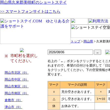
岡山県久米郡美咲町のショートステイ
>> スマートフォンサイトはこちら
トップ
>
岡山県
> 久米郡美
市町村を選択し
※
てください。
右
上の「←」ボタンをクリックするとミニ
れますので、希望の日付けを選択して「日
をクリックしてください。下の空室情報が
岡山市北区（0）
変ります。
岡山市中区（0）
マーク
マークの説明
マーク
岡山市東区（0）
○
充分空きがあります。
×
岡山市南区（0）
△
少し空きがあります。
1〜10
倉敷市（0）
休
お休みです。
津山市（0）