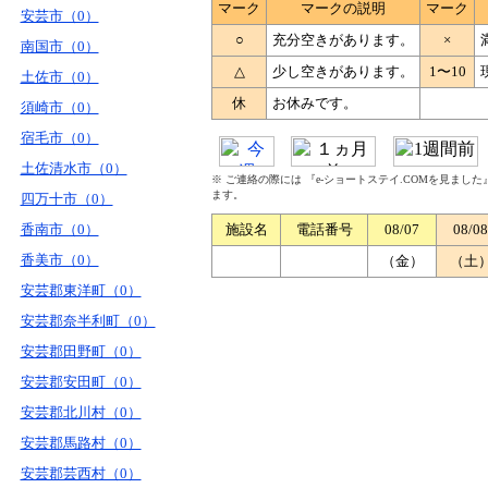
マーク
マークの説明
マーク
安芸市（0）
○
充分空きがあります。
×
南国市（0）
△
少し空きがあります。
1〜10
土佐市（0）
休
お休みです。
須崎市（0）
宿毛市（0）
土佐清水市（0）
※ ご連絡の際には 『e-ショートステイ.COMを見まし
ます。
四万十市（0）
香南市（0）
施設名
電話番号
08/07
08/08
香美市（0）
（金）
（土
安芸郡東洋町（0）
安芸郡奈半利町（0）
安芸郡田野町（0）
安芸郡安田町（0）
安芸郡北川村（0）
安芸郡馬路村（0）
安芸郡芸西村（0）