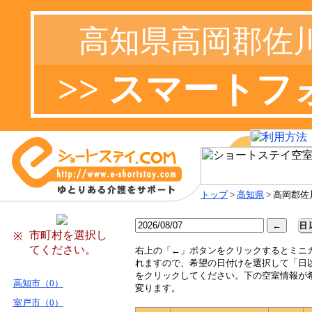
高知県高岡郡佐
>> スマート
トップ
>
高知県
> 高岡郡佐
市町村を選択し
※
てください。
右
上の「←」ボタンをクリックするとミニ
れますので、希望の日付けを選択して「日
をクリックしてください。下の空室情報が
高知市（0）
変ります。
室戸市（0）